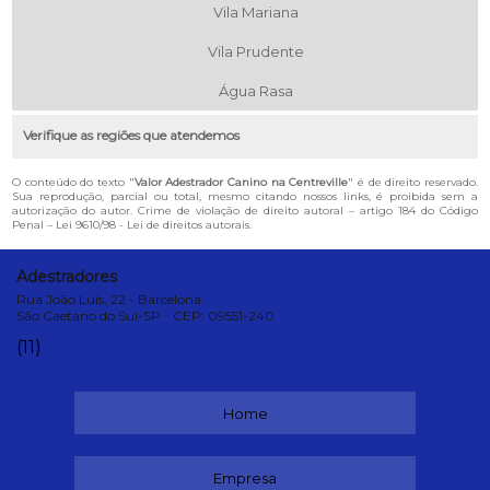
Vila Mariana
Vila Prudente
Água Rasa
Verifique as regiões que atendemos
O conteúdo do texto "
Valor Adestrador Canino na Centreville
" é de direito reservado.
Sua reprodução, parcial ou total, mesmo citando nossos links, é proibida sem a
autorização do autor. Crime de violação de direito autoral – artigo 184 do Código
Penal –
Lei 9610/98 - Lei de direitos autorais
.
Adestradores
Rua João Luís, 22 - Barcelona
São Caetano do Sul-SP - CEP: 09551-240
(11)
Home
Empresa