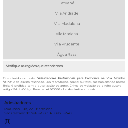
Tatuapé
Vila Andrade
Vila Madalena
Vila Mariana
Vila Prudente
Água Rasa
Verifique as regiões que atendemos
O conteúdo do texto "
Adestradores Profissionais para Cachorros na Vila Moinho
Velho
" é de direito reservado. Sua reprodução, parcial ou total, mesmo citando nossos
links, é proibida sem a autorização do autor. Crime de violação de direito autoral –
artigo 184 do Código Penal –
Lei 9610/98 - Lei de direitos autorais
.
Adestradores
Rua João Luís, 22 - Barcelona
São Caetano do Sul-SP - CEP: 09551-240
(11)