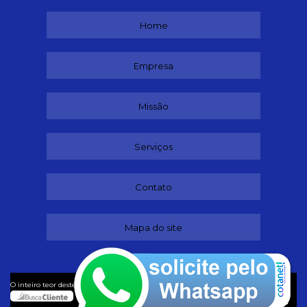
Home
Empresa
Missão
Serviços
Contato
Mapa do site
©
O inteiro teor deste site está sujeito à proteção de direitos autorais. Copyright
Adestradores (Lei 9610 de 19/02/1998)