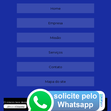
Home
Empresa
Missão
Serviços
Contato
Mapa do site
©
O inteiro teor deste site está sujeito à proteção de direitos autorais. Copyright
Adestradores (Lei 9610 de 19/02/1998)