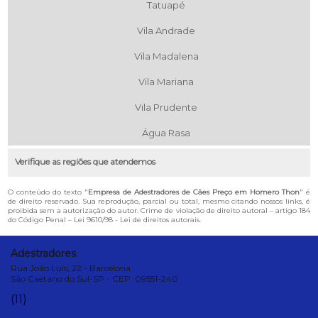
Tatuapé
Vila Andrade
Vila Madalena
Vila Mariana
Vila Prudente
Água Rasa
Verifique as regiões que atendemos
O conteúdo do texto "
Empresa de Adestradores de Cães Preço em Homero Thon
" é
de direito reservado. Sua reprodução, parcial ou total, mesmo citando nossos links, é
proibida sem a autorização do autor. Crime de violação de direito autoral – artigo 184
do Código Penal –
Lei 9610/98 - Lei de direitos autorais
.
Adestradores
Rua João Luís, 22 - Barcelona
São Caetano do Sul-SP - CEP: 09551-240
(11)