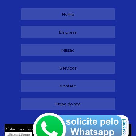
Home
Empresa
Missão
Serviços
Contato
Mapa do site
©
O inteiro teor deste site está sujeito à proteção de direitos autorais. Copyright
Adestradores (Lei 9610 de 19/02/1998)