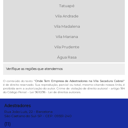
Tatuapé
Vila Andrade
Vila Madalena
Vila Mariana
Vila Prudente
Água Rasa
Verifique as regiões que atendemos
O conteúdo do texto "
Onde Tem Empresa de Adestradores na Vila Sacadura Cabral
"
é de direito reservado. Sua reprodução, parcial ou total, mesmo citando nossos links, é
proibida sem a autorização do autor. Crime de violação de direito autoral – artigo 184
do Código Penal –
Lei 9610/98 - Lei de direitos autorais
.
Adestradores
Rua João Luís, 22 - Barcelona
São Caetano do Sul-SP - CEP: 09551-240
(11)