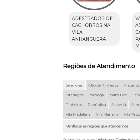
ADESTRADOR DE
V
CACHORROS NA
A
VILA
C
ANHANGÜERA
P
M
Regiões de Atendimento
Selecione:
Alto de Pinheiros
Aricand
Interlagos
Ipiranga
Itaim Bibi
Jab
Pinheiros
República
Sacomã
Sant
Vila Madalena
Vila Mariana
Vila Pru
Verifique as regiões que atendemos
O conteúdo do texto "
Adestrador Canino Valores