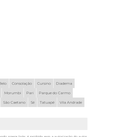
elo
Consolação
Cursino
Diadema
Morumbi
Pari
Parque do Carmo
São Caetano
Sé
Tatuapé
Vila Andrade
ando nossos links, é proibida sem a autorização do autor.