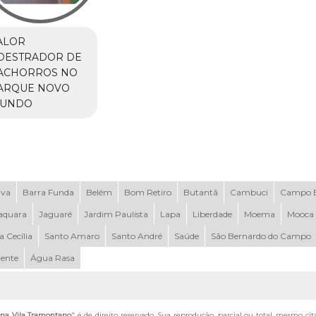
ALOR
DESTRADOR DE
ACHORROS NO
ARQUE NOVO
UNDO
uva
Barra Funda
Belém
Bom Retiro
Butantã
Cambuci
Campo B
aquara
Jaguaré
Jardim Paulista
Lapa
Liberdade
Moema
Mooca
a Cecília
Santo Amaro
Santo André
Saúde
São Bernardo do Campo
dente
Água Rasa
 na Vila Tramontano
" é de direito reservado. Sua reprodução, parcial ou total, mesmo cit