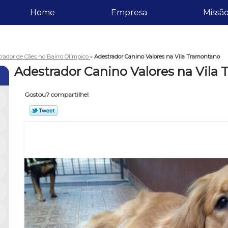
Home
Empresa
Missã
rador de Cães no Bairro Olímpico
»
Adestrador Canino Valores na Vila Tramontano
Adestrador Canino Valores na Vila
Gostou? compartilhe!