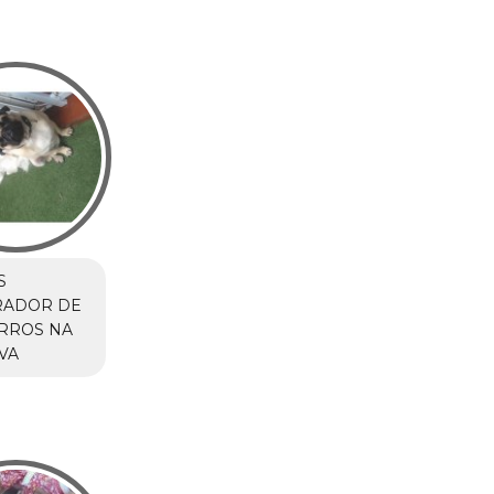
S
RADOR DE
RROS NA
IVA