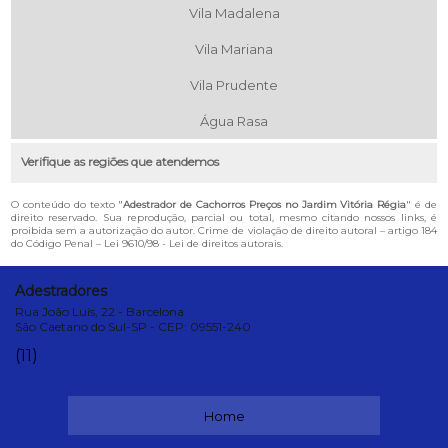
Vila Madalena
Vila Mariana
Vila Prudente
Água Rasa
Verifique as regiões que atendemos
O conteúdo do texto "
Adestrador de Cachorros Preços no Jardim Vitória Régia
" é de
direito reservado. Sua reprodução, parcial ou total, mesmo citando nossos links, é
proibida sem a autorização do autor. Crime de violação de direito autoral – artigo 184
do Código Penal –
Lei 9610/98 - Lei de direitos autorais
.
Adestradores
Rua João Luís, 22 - Barcelona
São Caetano do Sul-SP - CEP: 09551-240
(11)
Home