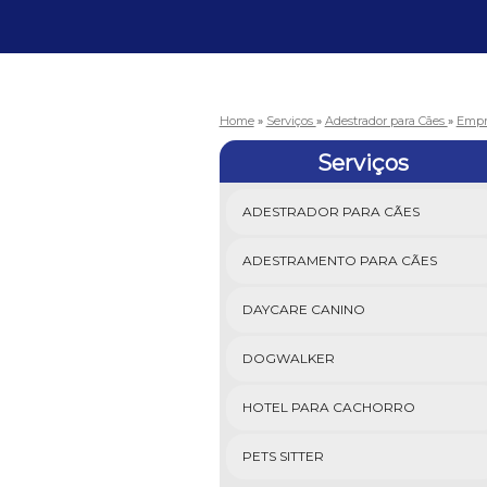
Home
»
Serviços
»
Adestrador para Cães
»
Empr
Serviços
ADESTRADOR PARA CÃES
ADESTRAMENTO PARA CÃES
DAYCARE CANINO
DOGWALKER
HOTEL PARA CACHORRO
PETS SITTER