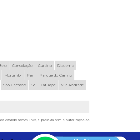
elo
Consolação
Cursino
Diadema
Morumbi
Pari
Parque do Carmo
São Caetano
Sé
Tatuapé
Vila Andrade
smo citando nossos links, é proibida sem a autorização do