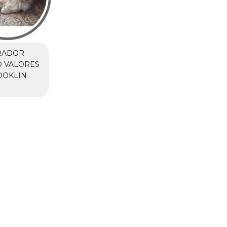
RADOR
O VALORES
OOKLIN