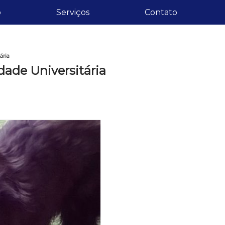
o
Serviços
Contato
ária
dade Universitária