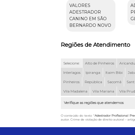
VALORES
A
ADESTRADOR
P
CANINO EM SÃO
G
BERNARDO NOVO
Regiões de Atendimento
Selecione:
Alto de Pinheiros
Aricand
Interlagos
Ipiranga
Itaim Bibi
Jab
Pinheiros
República
Sacomã
Sant
Vila Madalena
Vila Mariana
Vila Pru
Verifique as regiões que atendemos
O conteúdo do texto "
Adestrador Profissional Pr
autor. Crime de violação de direito autoral – art