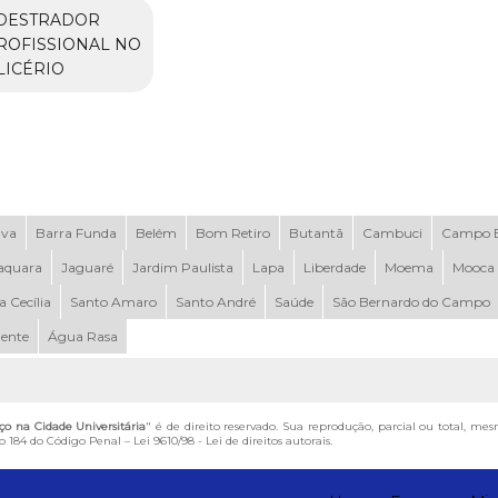
DESTRADOR
ROFISSIONAL NO
LICÉRIO
uva
Barra Funda
Belém
Bom Retiro
Butantã
Cambuci
Campo B
aquara
Jaguaré
Jardim Paulista
Lapa
Liberdade
Moema
Mooca
a Cecília
Santo Amaro
Santo André
Saúde
São Bernardo do Campo
dente
Água Rasa
eço na Cidade Universitária
" é de direito reservado. Sua reprodução, parcial ou total, me
igo 184 do Código Penal –
Lei 9610/98 - Lei de direitos autorais
.