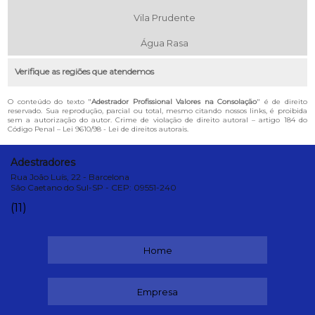
Vila Prudente
Água Rasa
Verifique as regiões que atendemos
O conteúdo do texto "
Adestrador Profissional Valores na Consolação
" é de direito
reservado. Sua reprodução, parcial ou total, mesmo citando nossos links, é proibida
sem a autorização do autor. Crime de violação de direito autoral – artigo 184 do
Código Penal –
Lei 9610/98 - Lei de direitos autorais
.
Adestradores
Rua João Luís, 22 - Barcelona
São Caetano do Sul-SP - CEP: 09551-240
(11)
Home
Empresa