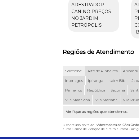
ADESTRADOR
A
CANINO PREÇOS
P
NO JARDIM
P
PETRÓPOLIS
C
I
Regiões de Atendimento
Selecione:
Alto de Pinheiros
Aricand
Interlagos
Ipiranga
Itaim Bibi
Jab
Pinheiros
República
Sacomã
Sant
Vila Madalena
Vila Mariana
Vila Pru
Verifique as regiões que atendemos
O conteúdo do texto "
Adestradores de Cães Onde
autor. Crime de violação de direito autoral – art