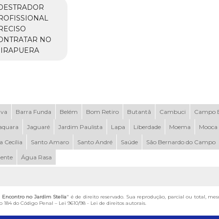
DESTRADOR
ROFISSIONAL
RECISO
ONTRATAR NO
BIRAPUERA
uva
Barra Funda
Belém
Bom Retiro
Butantã
Cambuci
Campo B
aquara
Jaguaré
Jardim Paulista
Lapa
Liberdade
Moema
Mooca
a Cecília
Santo Amaro
Santo André
Saúde
São Bernardo do Campo
dente
Água Rasa
 Encontro no Jardim Stella
" é de direito reservado. Sua reprodução, parcial ou total, me
igo 184 do Código Penal –
Lei 9610/98 - Lei de direitos autorais
.