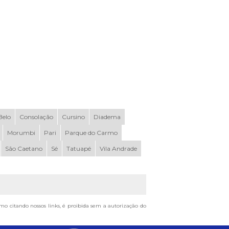
elo
Consolação
Cursino
Diadema
Morumbi
Pari
Parque do Carmo
São Caetano
Sé
Tatuapé
Vila Andrade
smo citando nossos links, é proibida sem a autorização do