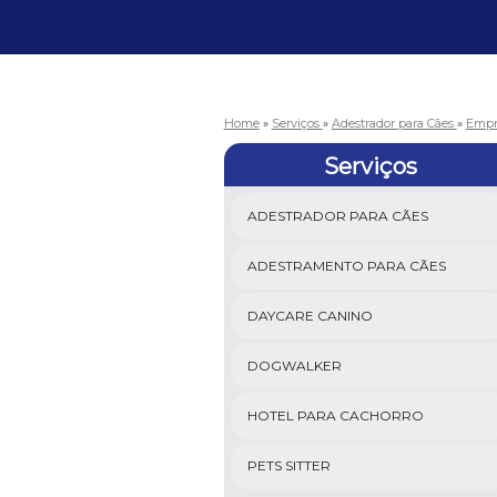
Home
»
Serviços
»
Adestrador para Cães
»
Empr
Serviços
ADESTRADOR PARA CÃES
ADESTRAMENTO PARA CÃES
DAYCARE CANINO
DOGWALKER
HOTEL PARA CACHORRO
PETS SITTER