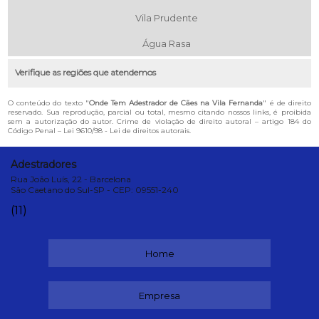
Vila Prudente
Água Rasa
Verifique as regiões que atendemos
O conteúdo do texto "
Onde Tem Adestrador de Cães na Vila Fernanda
" é de direito
reservado. Sua reprodução, parcial ou total, mesmo citando nossos links, é proibida
sem a autorização do autor. Crime de violação de direito autoral – artigo 184 do
Código Penal –
Lei 9610/98 - Lei de direitos autorais
.
Adestradores
Rua João Luís, 22 - Barcelona
São Caetano do Sul-SP - CEP: 09551-240
(11)
Home
Empresa