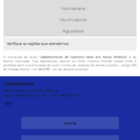
Vila Mariana
Vila Prudente
Água Rasa
Verifique as regiões que atendemos
O conteúdo do texto "
Adestramento de Cachorro Valor em Santo Antônio
" é de
direito reservado. Sua reprodução, parcial ou total, mesmo citando nossos links, é
proibida sem a autorização do autor. Crime de violação de direito autoral – artigo 184
do Código Penal –
Lei 9610/98 - Lei de direitos autorais
.
Adestradores
Rua João Luís, 22 - Barcelona
São Caetano do Sul-SP - CEP: 09551-240
(11)
Home