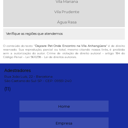
Vila Mariana
Vila Prudente
Água Rasa
Verifique as regiões que atendemos
O conteúdo do texto "
Daycare Pet Onde Encontro na Vila Anhangüera
" é de direito
reservado. Sua reprodução, parcial ou total, mesmo citando nossos links, é proibida
sem a autorização do autor. Crime de violação de direito autoral – artigo 184 do
Código Penal –
Lei 9610/98 - Lei de direitos autorais
.
Adestradores
Rua João Luís, 22 - Barcelona
São Caetano do Sul-SP - CEP: 09551-240
(11)
Home
Empresa