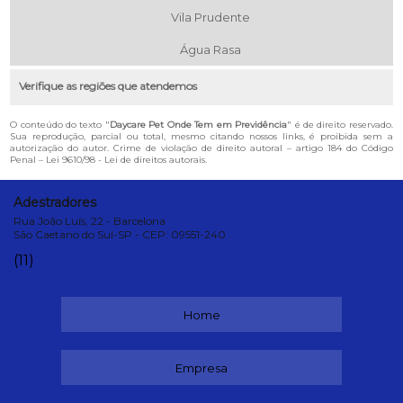
Vila Prudente
Água Rasa
Verifique as regiões que atendemos
O conteúdo do texto "
Daycare Pet Onde Tem em Previdência
" é de direito reservado.
Sua reprodução, parcial ou total, mesmo citando nossos links, é proibida sem a
autorização do autor. Crime de violação de direito autoral – artigo 184 do Código
Penal –
Lei 9610/98 - Lei de direitos autorais
.
Adestradores
Rua João Luís, 22 - Barcelona
São Caetano do Sul-SP - CEP: 09551-240
(11)
Home
Empresa