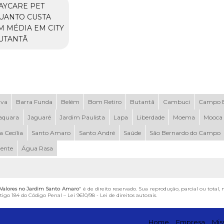
AYCARE PET
UANTO CUSTA
M MÉDIA EM CITY
UTANTÃ
uva
Barra Funda
Belém
Bom Retiro
Butantã
Cambuci
Campo B
aquara
Jaguaré
Jardim Paulista
Lapa
Liberdade
Moema
Mooca
a Cecília
Santo Amaro
Santo André
Saúde
São Bernardo do Campo
dente
Água Rasa
 Valores no Jardim Santo Amaro
" é de direito reservado. Sua reprodução, parcial ou total
artigo 184 do Código Penal –
Lei 9610/98 - Lei de direitos autorais
.
Home
Empresa
Mis