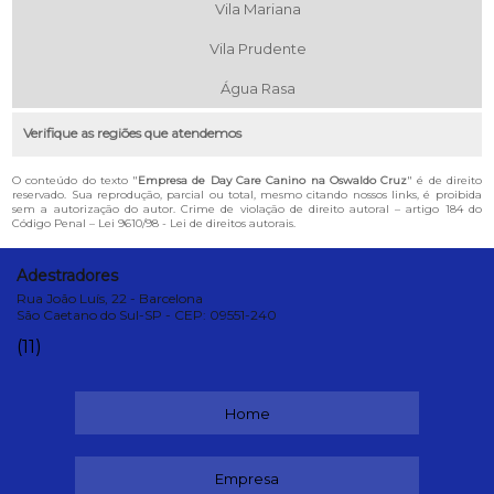
Vila Mariana
Vila Prudente
Água Rasa
Verifique as regiões que atendemos
O conteúdo do texto "
Empresa de Day Care Canino na Oswaldo Cruz
" é de direito
reservado. Sua reprodução, parcial ou total, mesmo citando nossos links, é proibida
sem a autorização do autor. Crime de violação de direito autoral – artigo 184 do
Código Penal –
Lei 9610/98 - Lei de direitos autorais
.
Adestradores
Rua João Luís, 22 - Barcelona
São Caetano do Sul-SP - CEP: 09551-240
(11)
Home
Empresa