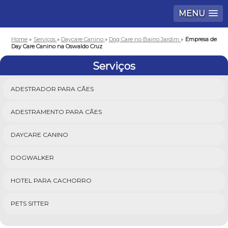
MENU
Home
»
Serviços
»
Daycare Canino
»
Dog Care no Bairro Jardim
»
Empresa de
Day Care Canino na Oswaldo Cruz
Serviços
ADESTRADOR PARA CÃES
ADESTRAMENTO PARA CÃES
DAYCARE CANINO
DOGWALKER
HOTEL PARA CACHORRO
PETS SITTER