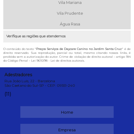
Vila Mariana
Vila Prudente
Água Rasa
Verifique as regiões que atendemos
O conteúdo do texto "
Preços Serviços de Daycare Canino no Jardim Santa Cruz
" é de
direito reservado. Sua reprodução, parcial ou total, mesmo citando nossos links, é
proibida sem a autorização do autor. Crime de violação de direito autoral – artigo 184
do Código Penal –
Lei 9610/98 - Lei de direitos autorais
.
Adestradores
Rua João Luís, 22 - Barcelona
São Caetano do Sul-SP - CEP: 09551-240
(11)
Home
Empresa