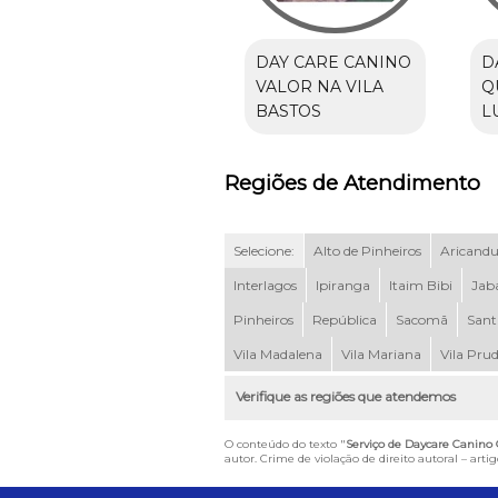
DAY CARE CANINO
D
VALOR NA VILA
Q
BASTOS
L
Regiões de Atendimento
Selecione:
Alto de Pinheiros
Aricand
Interlagos
Ipiranga
Itaim Bibi
Jab
Pinheiros
República
Sacomã
Sant
Vila Madalena
Vila Mariana
Vila Pru
Verifique as regiões que atendemos
O conteúdo do texto "
Serviço de Daycare Canino
autor. Crime de violação de direito autoral – art