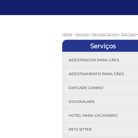
Home
»
Serviços
»
Daycare Canino
»
Dog Care
Serviços
ADESTRADOR PARA CÃES
ADESTRAMENTO PARA CÃES
DAYCARE CANINO
DOGWALKER
HOTEL PARA CACHORRO
PETS SITTER