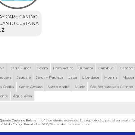
AY CARE CANINO
UANTO CUSTA NA
UZ
uva
Barra Funda
Belém
Bom Retiro
Butantã
Cambuci
Campo B
aquara
Jaguaré
Jardim Paulista
Lapa
Liberdade
Moema
Mooca
a Cecília
Santo Amaro
Santo André
Saúde
São Bernardo do Campo
dente
Água Rasa
 Quanto Custa no Belenzinho
" é de direito reservado. Sua reprodução, parcial ou total, m
igo 184 do Código Penal –
Lei 9610/98 - Lei de direitos autorais
.