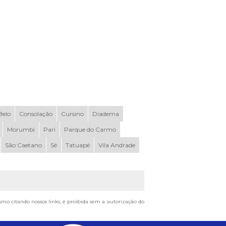
elo
Consolação
Cursino
Diadema
Morumbi
Pari
Parque do Carmo
São Caetano
Sé
Tatuapé
Vila Andrade
esmo citando nossos links, é proibida sem a autorização do