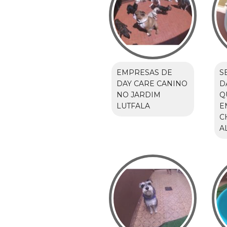
EMPRESAS DE
S
DAY CARE CANINO
D
NO JARDIM
Q
LUTFALA
E
C
A