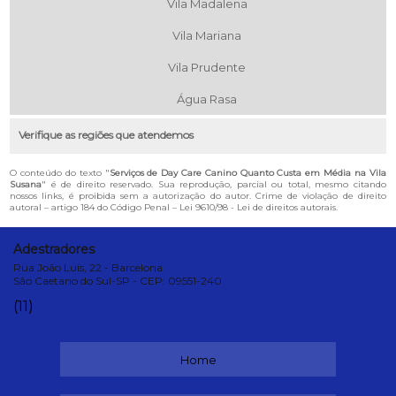
Vila Madalena
Vila Mariana
Vila Prudente
Água Rasa
Verifique as regiões que atendemos
O conteúdo do texto "
Serviços de Day Care Canino Quanto Custa em Média na Vila
Susana
" é de direito reservado. Sua reprodução, parcial ou total, mesmo citando
nossos links, é proibida sem a autorização do autor. Crime de violação de direito
autoral – artigo 184 do Código Penal –
Lei 9610/98 - Lei de direitos autorais
.
Adestradores
Rua João Luís, 22 - Barcelona
São Caetano do Sul-SP - CEP: 09551-240
(11)
Home