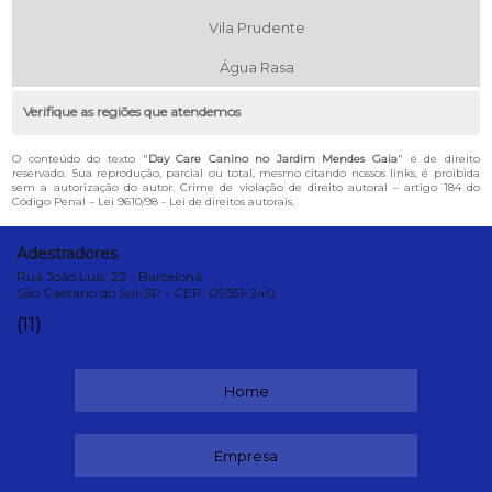
Vila Prudente
Água Rasa
Verifique as regiões que atendemos
O conteúdo do texto "
Day Care Canino no Jardim Mendes Gaia
" é de direito
reservado. Sua reprodução, parcial ou total, mesmo citando nossos links, é proibida
sem a autorização do autor. Crime de violação de direito autoral – artigo 184 do
Código Penal –
Lei 9610/98 - Lei de direitos autorais
.
Adestradores
Rua João Luís, 22 - Barcelona
São Caetano do Sul-SP - CEP: 09551-240
(11)
Home
Empresa