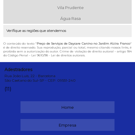
Vila Prudente
Água Rasa
Verifique as regiões que atendemos
O conteúdo do texto "
Preço de Serviços de Daycare Canino no Jardim Alzira Franco
"
é de direito reservado. Sua reprodução, parcial ou total, mesmo citando nossos links, é
proibida sem a autorização do autor. Crime de violação de direito autoral – artigo 184
do Código Penal –
Lei 9610/98 - Lei de direitos autorais
.
Adestradores
Rua João Luís, 22 - Barcelona
São Caetano do Sul-SP - CEP: 09551-240
(11)
Home
Empresa