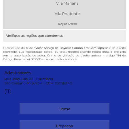
Vila Mariana
Vila Prudente
Água Rasa
Verifique as regiões que atendemos
O conteúdo do texto "
Valor Serviço de Daycare Canino em Camilópolis
" é de direito
reservado. Sua reprodução, parcial ou total, mesmo citando nossos links, é proibida
sem a autorização do autor. Crime de violação de direito autoral – artigo 184 do
Código Penal –
Lei 9610/98 - Lei de direitos autorais
.
Adestradores
Rua João Luís, 22 - Barcelona
São Caetano do Sul-SP - CEP: 09551-240
(11)
Home
Empresa