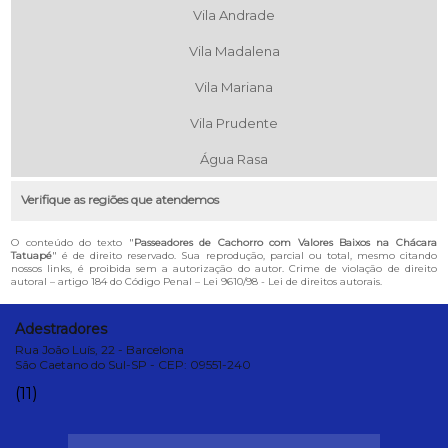
Vila Andrade
Vila Madalena
Vila Mariana
Vila Prudente
Água Rasa
Verifique as regiões que atendemos
O conteúdo do texto "
Passeadores de Cachorro com Valores Baixos na Chácara
Tatuapé
" é de direito reservado. Sua reprodução, parcial ou total, mesmo citando
nossos links, é proibida sem a autorização do autor. Crime de violação de direito
autoral – artigo 184 do Código Penal –
Lei 9610/98 - Lei de direitos autorais
.
Adestradores
Rua João Luís, 22 - Barcelona
São Caetano do Sul-SP - CEP: 09551-240
(11)