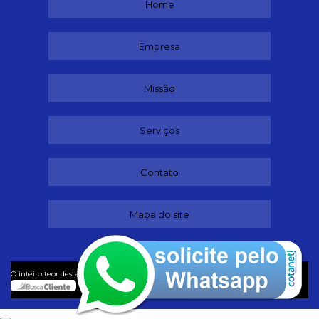
Home
Empresa
Missão
Serviços
Contato
Mapa do site
©
O inteiro teor deste site está sujeito à proteção de direitos autorais. Copyright
Adestradores (Lei 9610 de 19/02/1998)