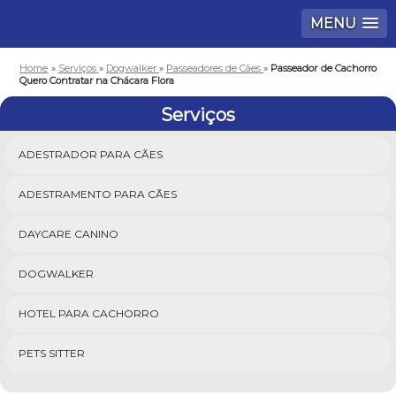
MENU
Home
»
Serviços
»
Dogwalker
»
Passeadores de Cães
»
Passeador de Cachorro
Quero Contratar na Chácara Flora
Serviços
ADESTRADOR PARA CÃES
ADESTRAMENTO PARA CÃES
DAYCARE CANINO
DOGWALKER
HOTEL PARA CACHORRO
PETS SITTER