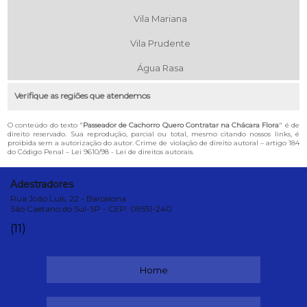
Vila Mariana
Vila Prudente
Água Rasa
Verifique as regiões que atendemos
O conteúdo do texto "
Passeador de Cachorro Quero Contratar na Chácara Flora
" é de
direito reservado. Sua reprodução, parcial ou total, mesmo citando nossos links, é
proibida sem a autorização do autor. Crime de violação de direito autoral – artigo 184
do Código Penal –
Lei 9610/98 - Lei de direitos autorais
.
Adestradores
Rua João Luís, 22 - Barcelona
São Caetano do Sul-SP - CEP: 09551-240
(11)
Home