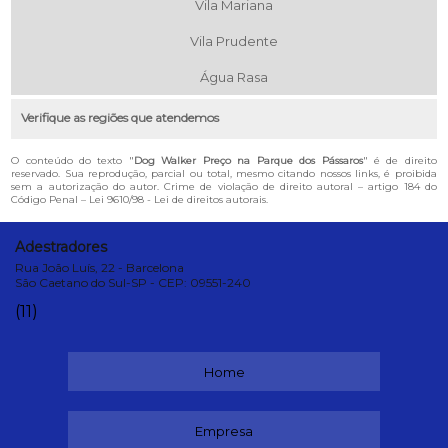
Vila Mariana
Vila Prudente
Água Rasa
Verifique as regiões que atendemos
O conteúdo do texto "
Dog Walker Preço na Parque dos Pássaros
" é de direito
reservado. Sua reprodução, parcial ou total, mesmo citando nossos links, é proibida
sem a autorização do autor. Crime de violação de direito autoral – artigo 184 do
Código Penal –
Lei 9610/98 - Lei de direitos autorais
.
Adestradores
Rua João Luís, 22 - Barcelona
São Caetano do Sul-SP - CEP: 09551-240
(11)
Home
Empresa