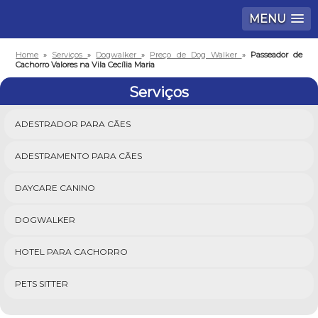
MENU
Home
»
Serviços
»
Dogwalker
»
Preço de Dog Walker
»
Passeador de
Cachorro Valores na Vila Cecília Maria
Serviços
ADESTRADOR PARA CÃES
ADESTRAMENTO PARA CÃES
DAYCARE CANINO
DOGWALKER
HOTEL PARA CACHORRO
PETS SITTER