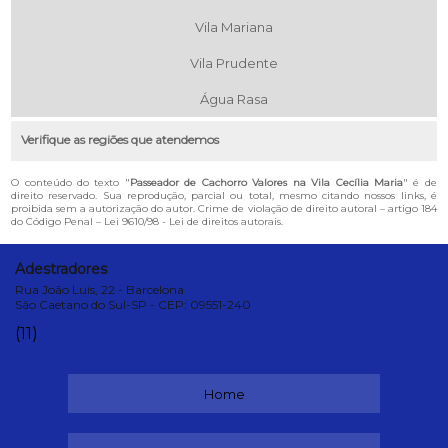
Vila Mariana
Vila Prudente
Água Rasa
Verifique as regiões que atendemos
O conteúdo do texto "
Passeador de Cachorro Valores na Vila Cecília Maria
" é de
direito reservado. Sua reprodução, parcial ou total, mesmo citando nossos links, é
proibida sem a autorização do autor. Crime de violação de direito autoral – artigo 184
do Código Penal –
Lei 9610/98 - Lei de direitos autorais
.
Adestradores
Rua João Luís, 22 - Barcelona
São Caetano do Sul-SP - CEP: 09551-240
(11)
Home