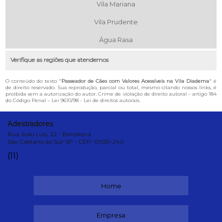
Vila Mariana
Vila Prudente
Água Rasa
Verifique as regiões que atendemos
O conteúdo do texto "
Passeador de Cães com Valores Acessíveis na Vila Diadema
" é
de direito reservado. Sua reprodução, parcial ou total, mesmo citando nossos links, é
proibida sem a autorização do autor. Crime de violação de direito autoral – artigo 184
do Código Penal –
Lei 9610/98 - Lei de direitos autorais
.
Adestradores
Rua João Luís, 22 - Barcelona
São Caetano do Sul-SP - CEP: 09551-240
(11)
Home
Empresa