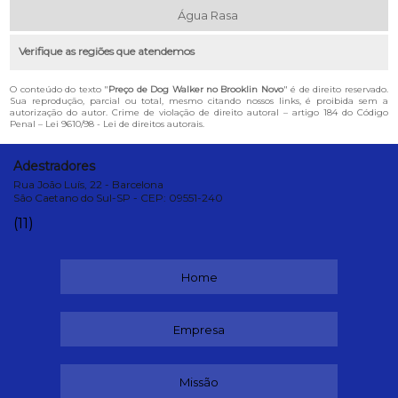
Água Rasa
Verifique as regiões que atendemos
O conteúdo do texto "
Preço de Dog Walker no Brooklin Novo
" é de direito reservado.
Sua reprodução, parcial ou total, mesmo citando nossos links, é proibida sem a
autorização do autor. Crime de violação de direito autoral – artigo 184 do Código
Penal –
Lei 9610/98 - Lei de direitos autorais
.
Adestradores
Rua João Luís, 22 - Barcelona
São Caetano do Sul-SP - CEP: 09551-240
(11)
Home
Empresa
Missão