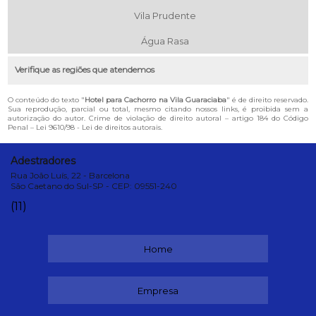
Vila Prudente
Água Rasa
Verifique as regiões que atendemos
O conteúdo do texto "
Hotel para Cachorro na Vila Guaraciaba
" é de direito reservado.
Sua reprodução, parcial ou total, mesmo citando nossos links, é proibida sem a
autorização do autor. Crime de violação de direito autoral – artigo 184 do Código
Penal –
Lei 9610/98 - Lei de direitos autorais
.
Adestradores
Rua João Luís, 22 - Barcelona
São Caetano do Sul-SP - CEP: 09551-240
(11)
Home
Empresa