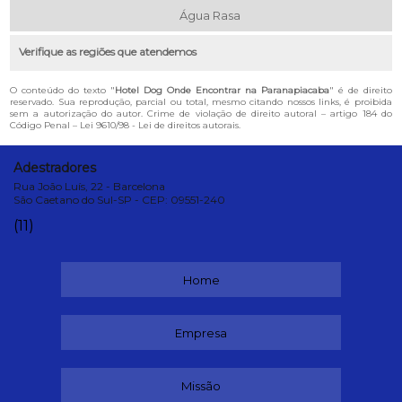
Água Rasa
Verifique as regiões que atendemos
O conteúdo do texto "
Hotel Dog Onde Encontrar na Paranapiacaba
" é de direito
reservado. Sua reprodução, parcial ou total, mesmo citando nossos links, é proibida
sem a autorização do autor. Crime de violação de direito autoral – artigo 184 do
Código Penal –
Lei 9610/98 - Lei de direitos autorais
.
Adestradores
Rua João Luís, 22 - Barcelona
São Caetano do Sul-SP - CEP: 09551-240
(11)
Home
Empresa
Missão