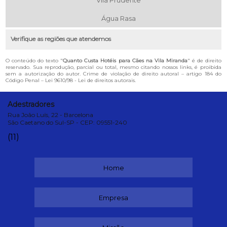
Vila Prudente
Água Rasa
Verifique as regiões que atendemos
O conteúdo do texto "
Quanto Custa Hotéis para Cães na Vila Miranda
" é de direito
reservado. Sua reprodução, parcial ou total, mesmo citando nossos links, é proibida
sem a autorização do autor. Crime de violação de direito autoral – artigo 184 do
Código Penal –
Lei 9610/98 - Lei de direitos autorais
.
Adestradores
Rua João Luís, 22 - Barcelona
São Caetano do Sul-SP - CEP: 09551-240
(11)
Home
Empresa