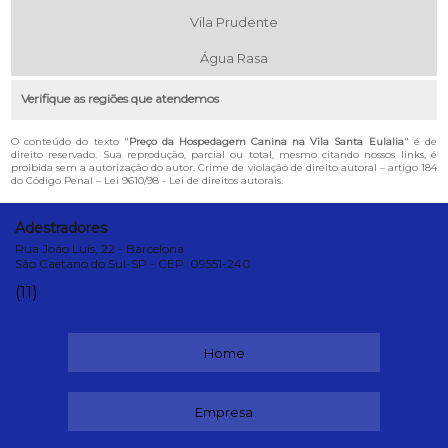
Vila Prudente
Água Rasa
Verifique as regiões que atendemos
O conteúdo do texto "
Preço da Hospedagem Canina na Vila Santa Eulalia
" é de
direito reservado. Sua reprodução, parcial ou total, mesmo citando nossos links, é
proibida sem a autorização do autor. Crime de violação de direito autoral – artigo 184
do Código Penal –
Lei 9610/98 - Lei de direitos autorais
.
Adestradores
Rua João Luís, 22 - Barcelona
São Caetano do Sul-SP - CEP: 09551-240
(11)
Home
Empresa