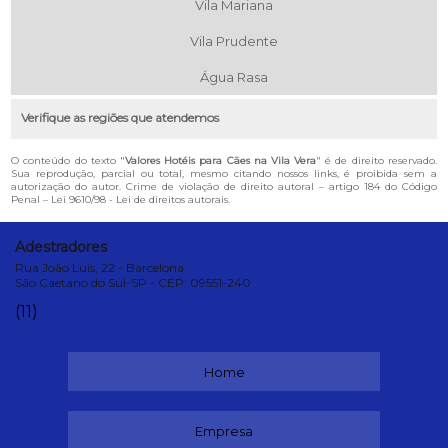
Vila Mariana
Vila Prudente
Água Rasa
Verifique as regiões que atendemos
O conteúdo do texto "
Valores Hotéis para Cães na Vila Vera
" é de direito reservado.
Sua reprodução, parcial ou total, mesmo citando nossos links, é proibida sem a
autorização do autor. Crime de violação de direito autoral – artigo 184 do Código
Penal –
Lei 9610/98 - Lei de direitos autorais
.
Adestradores
Rua João Luís, 22 - Barcelona
São Caetano do Sul-SP - CEP: 09551-240
(11)
Home
Empresa