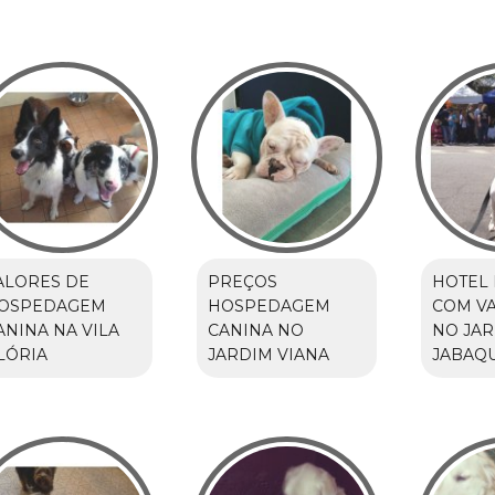
ALORES DE
PREÇOS
HOTEL 
OSPEDAGEM
HOSPEDAGEM
COM VA
ANINA NA VILA
CANINA NO
NO JA
LÓRIA
JARDIM VIANA
JABAQ