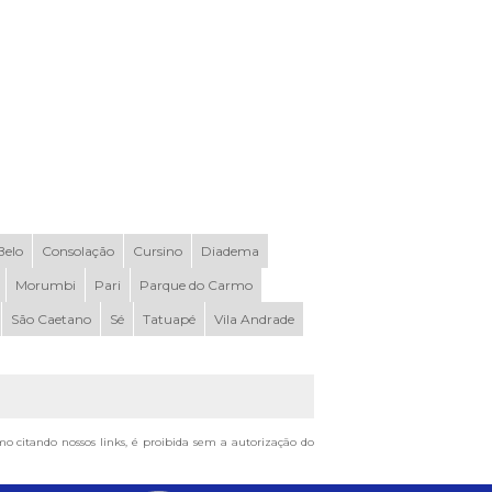
elo
Consolação
Cursino
Diadema
Morumbi
Pari
Parque do Carmo
São Caetano
Sé
Tatuapé
Vila Andrade
smo citando nossos links, é proibida sem a autorização do