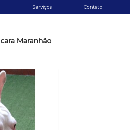
o
Serviços
Contato
ácara Maranhão