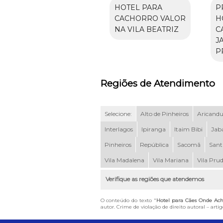
HOTEL PARA
P
CACHORRO VALOR
H
NA VILA BEATRIZ
C
J
P
Regiões de Atendimento
Selecione:
Alto de Pinheiros
Aricand
Interlagos
Ipiranga
Itaim Bibi
Jab
Pinheiros
República
Sacomã
Sant
Vila Madalena
Vila Mariana
Vila Pru
Verifique as regiões que atendemos
O conteúdo do texto "
Hotel para Cães Onde Ac
autor. Crime de violação de direito autoral – art