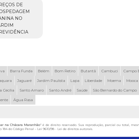
REÇOS DE
OSPEDAGEM
ANINA NO
ARDIM
REVIDÊNCIA
uva
Barra Funda
Belém
Bom Retiro
Butantã
Cambuci
Campo B
aquara
Jaguaré
Jardim Paulista
Lapa
Liberdade
Moema
Mooca
a Cecília
Santo Amaro
Santo André
Saúde
São Bernardo do Campo
dente
Água Rasa
har na Chácara Maranhão
" é de direito reservado. Sua reprodução, parcial ou total, me
igo 184 do Código Penal –
Lei 9610/98 - Lei de direitos autorais
.