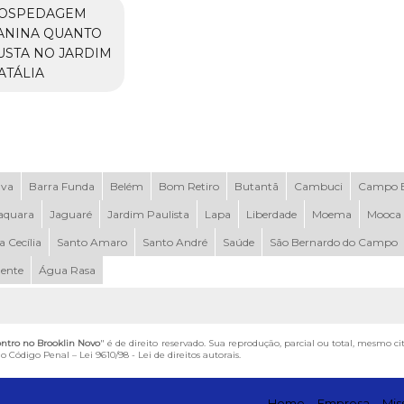
OSPEDAGEM
ANINA QUANTO
USTA NO JARDIM
ATÁLIA
uva
Barra Funda
Belém
Bom Retiro
Butantã
Cambuci
Campo B
aquara
Jaguaré
Jardim Paulista
Lapa
Liberdade
Moema
Mooca
a Cecília
Santo Amaro
Santo André
Saúde
São Bernardo do Campo
dente
Água Rasa
ntro no Brooklin Novo
" é de direito reservado. Sua reprodução, parcial ou total, mesmo ci
 do Código Penal –
Lei 9610/98 - Lei de direitos autorais
.
Home
Empresa
Mis