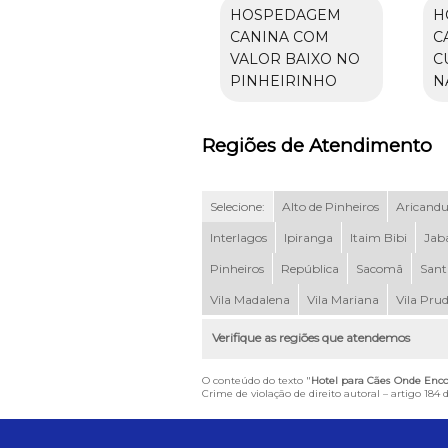
HOSPEDAGEM
H
CANINA COM
C
VALOR BAIXO NO
C
PINHEIRINHO
N
Regiões de Atendimento
Selecione:
Alto de Pinheiros
Aricand
Interlagos
Ipiranga
Itaim Bibi
Jab
Pinheiros
República
Sacomã
Sant
Vila Madalena
Vila Mariana
Vila Pru
Verifique as regiões que atendemos
O conteúdo do texto "
Hotel para Cães Onde Enco
Crime de violação de direito autoral – artigo 184