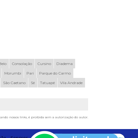
elo
Consolação
Cursino
Diadema
Morumbi
Pari
Parque do Carmo
São Caetano
Sé
Tatuapé
Vila Andrade
tando nossos links, é proibida sem a autorização do autor.
são
Serviços
Contato
Mapa do site