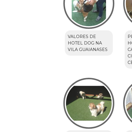
VALORES DE
P
HOTEL DOG NA
H
VILA GUAIANASES
C
C
C