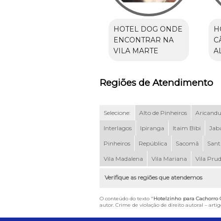
HOTEL DOG ONDE
H
ENCONTRAR NA
C
VILA MARTE
A
Regiões de Atendimento
Selecione:
Alto de Pinheiros
Aricand
Interlagos
Ipiranga
Itaim Bibi
Jab
Pinheiros
República
Sacomã
Sant
Vila Madalena
Vila Mariana
Vila Pru
Verifique as regiões que atendemos
O conteúdo do texto "
Hotelzinho para Cachorro 
autor. Crime de violação de direito autoral – art