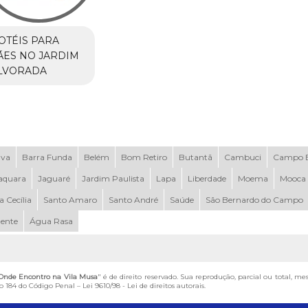
OTÉIS PARA
ÃES NO JARDIM
LVORADA
uva
Barra Funda
Belém
Bom Retiro
Butantã
Cambuci
Campo B
aquara
Jaguaré
Jardim Paulista
Lapa
Liberdade
Moema
Mooca
a Cecília
Santo Amaro
Santo André
Saúde
São Bernardo do Campo
dente
Água Rasa
Onde Encontro na Vila Musa
" é de direito reservado. Sua reprodução, parcial ou total, m
igo 184 do Código Penal –
Lei 9610/98 - Lei de direitos autorais
.