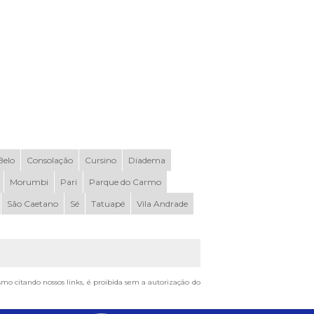
elo
Consolação
Cursino
Diadema
Morumbi
Pari
Parque do Carmo
São Caetano
Sé
Tatuapé
Vila Andrade
esmo citando nossos links, é proibida sem a autorização do