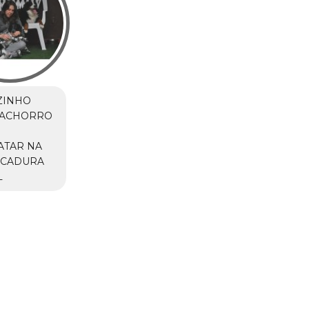
ZINHO
CACHORRO
ATAR NA
ACADURA
L