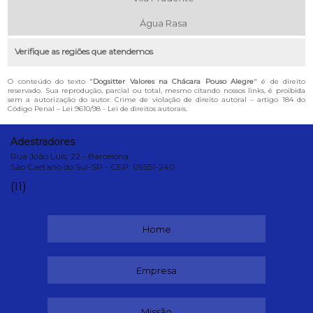
Água Rasa
Verifique as regiões que atendemos
O conteúdo do texto "
Dogsitter Valores na Chácara Pouso Alegre
" é de direito
reservado. Sua reprodução, parcial ou total, mesmo citando nossos links, é proibida
sem a autorização do autor. Crime de violação de direito autoral – artigo 184 do
Código Penal –
Lei 9610/98 - Lei de direitos autorais
.
Adestradores
Rua João Luís, 22 - Barcelona
São Caetano do Sul-SP - CEP: 09551-240
(11)
Home
Empresa
Missão