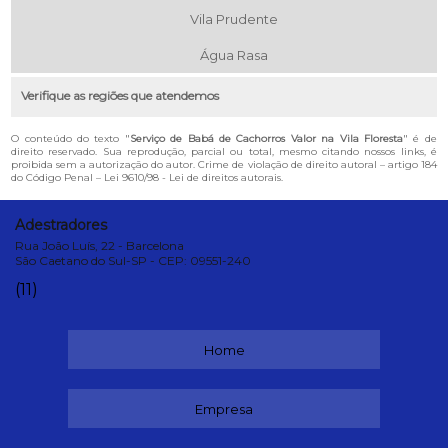
Vila Prudente
Água Rasa
Verifique as regiões que atendemos
O conteúdo do texto "
Serviço de Babá de Cachorros Valor na Vila Floresta
" é de
direito reservado. Sua reprodução, parcial ou total, mesmo citando nossos links, é
proibida sem a autorização do autor. Crime de violação de direito autoral – artigo 184
do Código Penal –
Lei 9610/98 - Lei de direitos autorais
.
Adestradores
Rua João Luís, 22 - Barcelona
São Caetano do Sul-SP - CEP: 09551-240
(11)
Home
Empresa