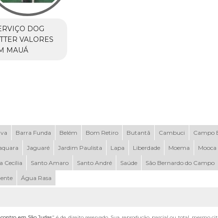
ERVIÇO DOG
ITTER VALORES
M MAUÁ
uva
Barra Funda
Belém
Bom Retiro
Butantã
Cambuci
Campo B
aquara
Jaguaré
Jardim Paulista
Lapa
Liberdade
Moema
Mooca
a Cecília
Santo Amaro
Santo André
Saúde
São Bernardo do Campo
dente
Água Rasa
contro em São Judas
" é de direito reservado. Sua reprodução, parcial ou total, mesmo ci