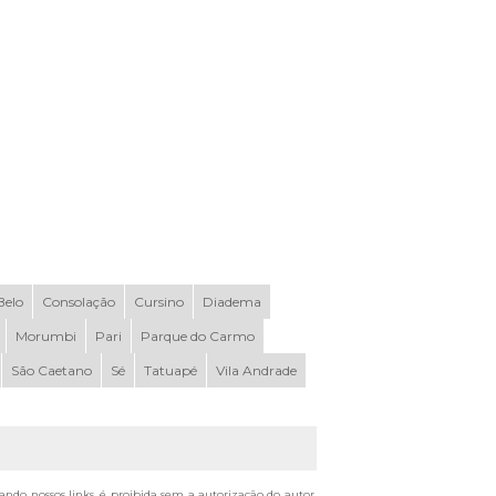
elo
Consolação
Cursino
Diadema
Morumbi
Pari
Parque do Carmo
São Caetano
Sé
Tatuapé
Vila Andrade
tando nossos links, é proibida sem a autorização do autor.