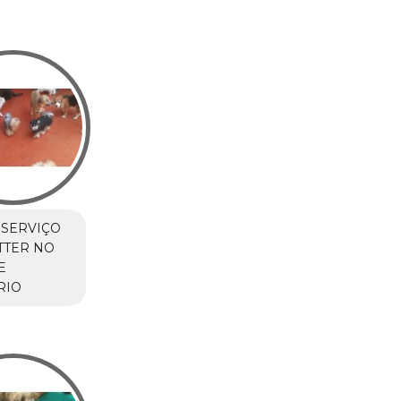
 SERVIÇO
TTER NO
E
RIO