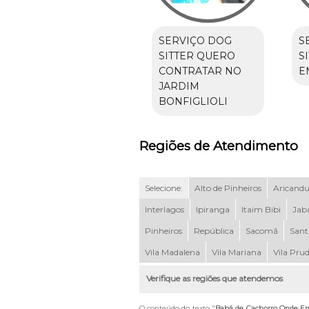
SERVIÇO DOG
S
SITTER QUERO
S
CONTRATAR NO
E
JARDIM
BONFIGLIOLI
Regiões de Atendimento
Selecione:
Alto de Pinheiros
Aricand
Interlagos
Ipiranga
Itaim Bibi
Jab
Pinheiros
República
Sacomã
Sant
Vila Madalena
Vila Mariana
Vila Pru
Verifique as regiões que atendemos
O conteúdo do texto "
Babá de Cachorro Onde En