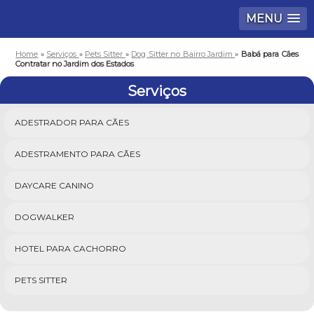
MENU
Home
»
Serviços
»
Pets Sitter
»
Dog Sitter no Bairro Jardim
»
Babá para Cães
Contratar no Jardim dos Estados
Serviços
ADESTRADOR PARA CÃES
ADESTRAMENTO PARA CÃES
DAYCARE CANINO
DOGWALKER
HOTEL PARA CACHORRO
PETS SITTER