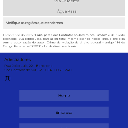
Vila Prudente
Água Rasa
Verifique as regiões que atendemos
O conteúdo do texto "
Babá para Cães Contratar no Jardim dos Estados
" é de direito
reservado. Sua reprodução, parcial ou total, mesmo citando nossos links, é proibida
sem a autorização do autor. Crime de violação de direito autoral – artigo 184 do
Código Penal –
Lei 9610/98 - Lei de direitos autorais
.
Adestradores
Rua João Luís, 22 - Barcelona
São Caetano do Sul-SP - CEP: 09551-240
(11)
Home
Empresa