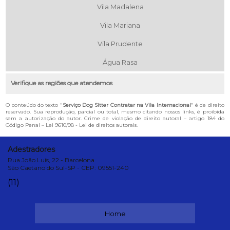
Vila Madalena
Vila Mariana
Vila Prudente
Água Rasa
Verifique as regiões que atendemos
O conteúdo do texto "
Serviço Dog Sitter Contratar na Vila Internacional
" é de direito
reservado. Sua reprodução, parcial ou total, mesmo citando nossos links, é proibida
sem a autorização do autor. Crime de violação de direito autoral – artigo 184 do
Código Penal –
Lei 9610/98 - Lei de direitos autorais
.
Adestradores
Rua João Luís, 22 - Barcelona
São Caetano do Sul-SP - CEP: 09551-240
(11)
Home