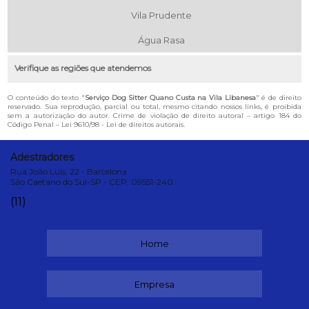
Vila Prudente
Água Rasa
Verifique as regiões que atendemos
O conteúdo do texto "
Serviço Dog Sitter Quano Custa na Vila Libanesa
" é de direito
reservado. Sua reprodução, parcial ou total, mesmo citando nossos links, é proibida
sem a autorização do autor. Crime de violação de direito autoral – artigo 184 do
Código Penal –
Lei 9610/98 - Lei de direitos autorais
.
Adestradores
Rua João Luís, 22 - Barcelona
São Caetano do Sul-SP - CEP: 09551-240
(11)
Home
Empresa