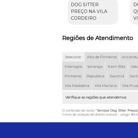
DOG SITTER
D
PREÇO NA VILA
Q
CORDEIRO
V
Regiões de Atendimento
Selecione:
Alto de Pinheiros
Aricand
Interlagos
Ipiranga
Itaim Bibi
Jab
Pinheiros
República
Sacomã
Sant
Vila Madalena
Vila Mariana
Vila Pru
Verifique as regiões que atendemos
O conteúdo do texto "
Serviços Dog Sitter Preço
Crime de violação de direito autoral – artigo 184