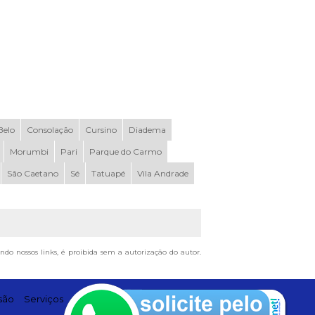
elo
Consolação
Cursino
Diadema
Morumbi
Pari
Parque do Carmo
São Caetano
Sé
Tatuapé
Vila Andrade
ando nossos links, é proibida sem a autorização do autor.
são
Serviços
Contato
Mapa do site