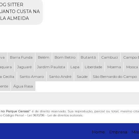
OG SITTER
UANTO CUSTA NA
ILA ALMEIDA
uva
Barra Funda
Belém
Bom Retiro
Butantã
Cambuci
Campo B
aquara
Jaguaré
Jardim Paulista
Lapa
Liberdade
Moema
Mooca
a Cecília
Santo Amaro
Santo André
Saúde
São Bernardo do Campo
dente
Água Rasa
s no Parque Gerassi
" é de direito reservado. Sua reprodução, parcial ou total, mesmo cit
 do Código Penal –
Lei 9610/98 - Lei de direitos autorais
.
Home
Empresa
Mis