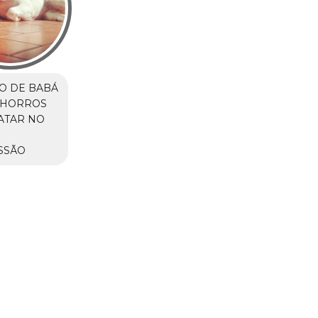
O DE BABÁ
CHORROS
ATAR NO
M
SSÃO