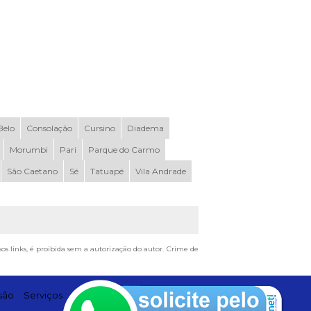
elo
Consolação
Cursino
Diadema
Morumbi
Pari
Parque do Carmo
São Caetano
Sé
Tatuapé
Vila Andrade
sos links, é proibida sem a autorização do autor. Crime de
são
Serviços
Contato
Mapa do site