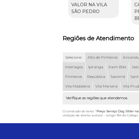
VALOR NA VILA
C
SÃO PEDRO
P
B
Regiões de Atendimento
Selecione:
Alto de Pinheiros
Aricand
Interlagos
Ipiranga
Itaim Bibi
Jab
Pinheiros
República
Sacomã
Sant
Vila Madalena
Vila Mariana
Vila Pru
Verifique as regiões que atendemos
O conteúdo do texto "
Preço Serviço Dog Sitter n
violação de direito autoral – artigo 184 do Código