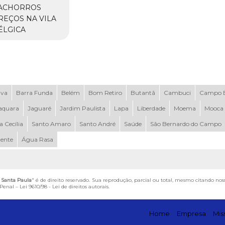
ACHORROS
REÇOS NA VILA
ÉLGICA
uva
Barra Funda
Belém
Bom Retiro
Butantã
Cambuci
Campo B
aquara
Jaguaré
Jardim Paulista
Lapa
Liberdade
Moema
Mooca
a Cecília
Santo Amaro
Santo André
Saúde
São Bernardo do Campo
dente
Água Rasa
a Santa Paula
" é de direito reservado. Sua reprodução, parcial ou total, mesmo citando nos
 Penal –
Lei 9610/98 - Lei de direitos autorais
.
Home
Empresa
Mis